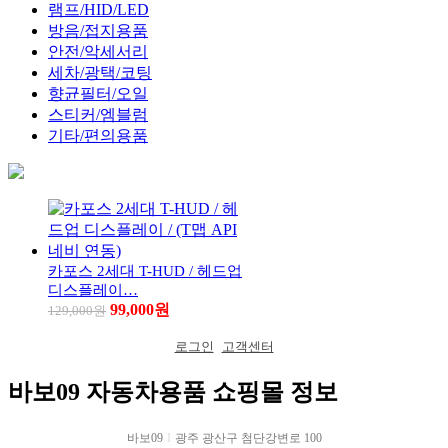
램프/HID/LED
방음/접지용품
안전/악세서리
세차/광택/코팅
향균필터/오일
스티커/엠블럼
기타/편의용품
카포스 2세대 T-HUD / 헤드업
디스플레이…
99,000원
129,000원
로그인
고객센터
바보09 자동차용품 쇼핑몰 정보
바보09
I
광주 광산구 첨단강변로 100