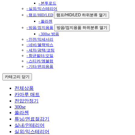
- 본투로드
- 실외/익스테리어
- 램프/HID/LED
램프/HID/LED 하위분류 열기
- 쏠라젠
- 방음/접지용품
방음/접지용품 하위분류 열기
- 300se 방음
- 안전/악세서리
- 네비/블랙박스
- 세차/광택/코팅
- 향균필터/오일
- 스티커/엠블럼
- 기타/편의용품
카테고리
닫기
전체상품
카마루 매트
전압안정기
300se
쏠라젠
튜닝/연료절감기
실내/인테리어
실외/익스테리어